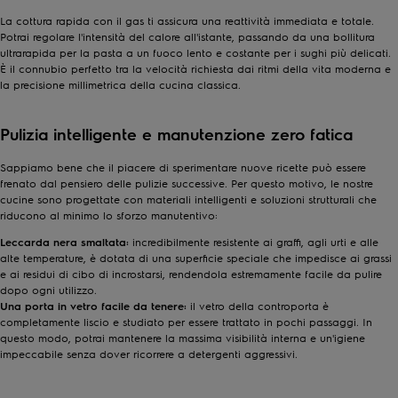
La cottura rapida con il gas ti assicura una reattività immediata e totale.
Potrai regolare l'intensità del calore all'istante, passando da una bollitura
ultrarapida per la pasta a un fuoco lento e costante per i sughi più delicati.
È il connubio perfetto tra la velocità richiesta dai ritmi della vita moderna e
la precisione millimetrica della cucina classica.
Pulizia intelligente e manutenzione zero fatica
Sappiamo bene che il piacere di sperimentare nuove ricette può essere
frenato dal pensiero delle pulizie successive. Per questo motivo, le nostre
cucine sono progettate con materiali intelligenti e soluzioni strutturali che
riducono al minimo lo sforzo manutentivo:
Leccarda nera smaltata:
incredibilmente resistente ai graffi, agli urti e alle
alte temperature, è dotata di una superficie speciale che impedisce ai grassi
e ai residui di cibo di incrostarsi, rendendola estremamente facile da pulire
dopo ogni utilizzo.
Una porta in vetro facile da tenere:
il vetro della controporta è
completamente liscio e studiato per essere trattato in pochi passaggi. In
questo modo, potrai mantenere la massima visibilità interna e un'igiene
impeccabile senza dover ricorrere a detergenti aggressivi.