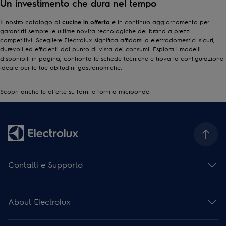
Un investimento che dura nel tempo
Il nostro catalogo di
cucine in offerta
è in continuo aggiornamento per
garantirti sempre le ultime novità tecnologiche del brand a prezzi
competitivi. Scegliere Electrolux significa affidarsi a elettrodomestici sicuri,
durevoli ed efficienti dal punto di vista dei consumi. Esplora i modelli
disponibili in pagina, confronta le schede tecniche e trova la configurazione
ideale per le tue abitudini gastronomiche.
Scopri anche le offerte su
forni
e
forni a microonde
.
Contatti e Supporto
Contattaci
Iscriviti alla nostra newsletter
About Electrolux
Facebook
Instagram
Electrolux Group