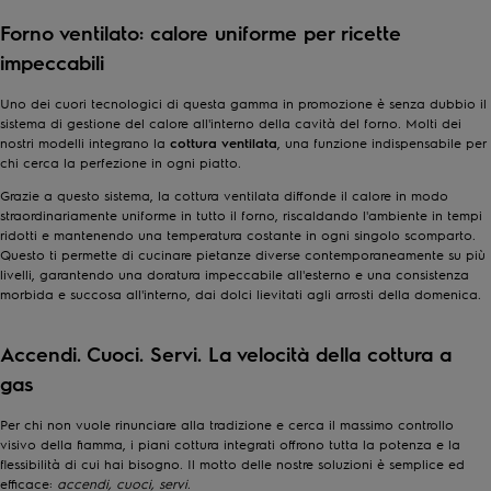
Forno ventilato: calore uniforme per ricette
impeccabili
Uno dei cuori tecnologici di questa gamma in promozione è senza dubbio il
sistema di gestione del calore all'interno della cavità del forno. Molti dei
nostri modelli integrano la
cottura ventilata
, una funzione indispensabile per
chi cerca la perfezione in ogni piatto.
Grazie a questo sistema, la cottura ventilata diffonde il calore in modo
straordinariamente uniforme in tutto il forno, riscaldando l'ambiente in tempi
ridotti e mantenendo una temperatura costante in ogni singolo scomparto.
Questo ti permette di cucinare pietanze diverse contemporaneamente su più
livelli, garantendo una doratura impeccabile all'esterno e una consistenza
morbida e succosa all'interno, dai dolci lievitati agli arrosti della domenica.
Accendi. Cuoci. Servi. La velocità della cottura a
gas
Per chi non vuole rinunciare alla tradizione e cerca il massimo controllo
visivo della fiamma, i piani cottura integrati offrono tutta la potenza e la
flessibilità di cui hai bisogno. Il motto delle nostre soluzioni è semplice ed
efficace:
accendi, cuoci, servi
.