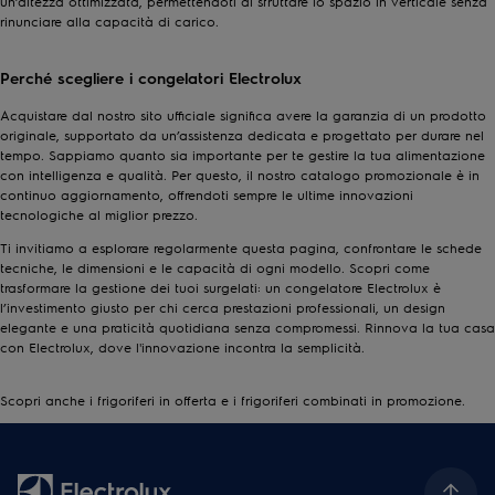
un’altezza ottimizzata, permettendoti di sfruttare lo spazio in verticale senza
rinunciare alla capacità di carico.
Perché scegliere i congelatori Electrolux
Acquistare dal nostro sito ufficiale significa avere la garanzia di un prodotto
originale, supportato da un’assistenza dedicata e progettato per durare nel
tempo. Sappiamo quanto sia importante per te gestire la tua alimentazione
con intelligenza e qualità. Per questo, il nostro catalogo promozionale è in
continuo aggiornamento, offrendoti sempre le ultime innovazioni
tecnologiche al miglior prezzo.
Ti invitiamo a esplorare regolarmente questa pagina, confrontare le schede
tecniche, le dimensioni e le capacità di ogni modello. Scopri come
trasformare la gestione dei tuoi surgelati: un congelatore Electrolux è
l’investimento giusto per chi cerca prestazioni professionali, un design
elegante e una praticità quotidiana senza compromessi. Rinnova la tua casa
con Electrolux, dove l'innovazione incontra la semplicità.
Scopri anche i
frigoriferi in offerta
e i
frigoriferi combinati in promozione
.