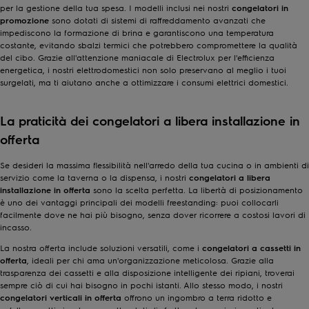
per la gestione della tua spesa. I modelli inclusi nei nostri
congelatori in
promozione
sono dotati di sistemi di raffreddamento avanzati che
impediscono la formazione di brina e garantiscono una temperatura
costante, evitando sbalzi termici che potrebbero compromettere la qualità
del cibo. Grazie all'attenzione maniacale di Electrolux per l'efficienza
energetica, i nostri elettrodomestici non solo preservano al meglio i tuoi
surgelati, ma ti aiutano anche a ottimizzare i consumi elettrici domestici.
La praticità dei congelatori a libera installazione in
offerta
Se desideri la massima flessibilità nell'arredo della tua cucina o in ambienti di
servizio come la taverna o la dispensa, i nostri
congelatori a libera
installazione in offerta
sono la scelta perfetta. La libertà di posizionamento
è uno dei vantaggi principali dei modelli freestanding: puoi collocarli
facilmente dove ne hai più bisogno, senza dover ricorrere a costosi lavori di
incasso.
La nostra offerta include soluzioni versatili, come i
congelatori a cassetti in
offerta
, ideali per chi ama un'organizzazione meticolosa. Grazie alla
trasparenza dei cassetti e alla disposizione intelligente dei ripiani, troverai
sempre ciò di cui hai bisogno in pochi istanti. Allo stesso modo, i nostri
congelatori verticali in offerta
offrono un ingombro a terra ridotto e