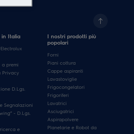
in Italia
I nostri prodotti più
popolari
lectrolux
Forni
Piani cottura
 a premi
Cappe aspiranti
a Privacy
Lavastoviglie
Frigocongelatori
ione D.Lgs.
Frigoriferi
Lavatrici
e Segnalazioni
Asciugatrici
wing” - D.Lgs.
Aspirapolvere
Planetarie e Robot da
 ricerca e