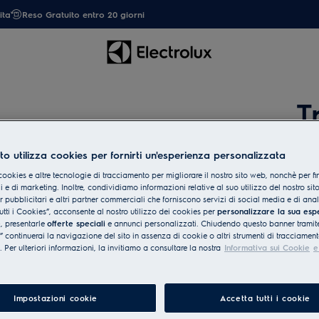
ita
Reso Gratuito entro 20 giorni
T
to utilizza cookies per fornirti un'esperienza personalizzata
Per t
riven
cookies e altre tecnologie di tracciamento per migliorare il nostro sito web, nonchè per fi
 e di marketing. Inoltre, condividiamo informazioni relative al suo utilizzo del nostro sit
er pubblicitari e altri partner commerciali che forniscono servizi di social media e di ana
Inse
utti i Cookies”, acconsente al nostro utilizzo dei cookies per
personalizzare la sua esp
e
, presentarle
offerte speciali
e annunci personalizzati. Chiudendo questo banner tramite
continuerai la navigazione del sito in assenza di cookie o altri strumenti di tracciament
i. Per ulteriori informazioni, la invitiamo a consultare la nostra
Informativa sui Cookie
e
Cerc
All
Impostazioni cookie
Accetta tutti i cookie