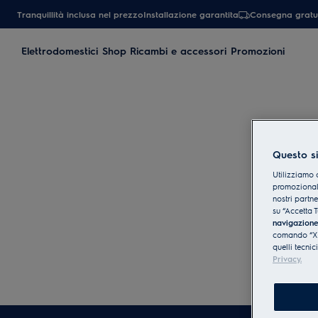
Tranquillità inclusa nel prezzo
Installazione garantita
Consegna gratu
Elettrodomestici
Shop Ricambi e accessori
Promozioni
Questo si
Utilizziamo 
promozionali
nostri partn
su “Accetta T
navigazion
comando “X” 
quelli tecnic
Privacy.