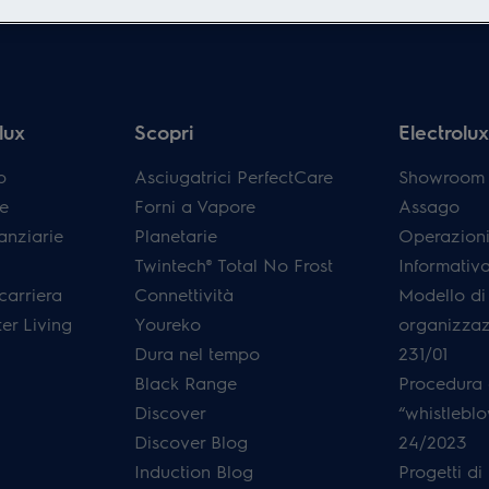
lux
Scopri
Electrolux 
p
Asciugatrici PerfectCare
Showroom E
e
Forni a Vapore
Assago
anziarie
Planetarie
Operazioni
Twintech® Total No Frost
Informativ
carriera
Connettività
Modello di
er Living
Youreko
organizzaz
Dura nel tempo
231/01
Black Range
Procedura 
Discover
“whistleblo
Discover Blog
24/2023
Induction Blog
Progetti di