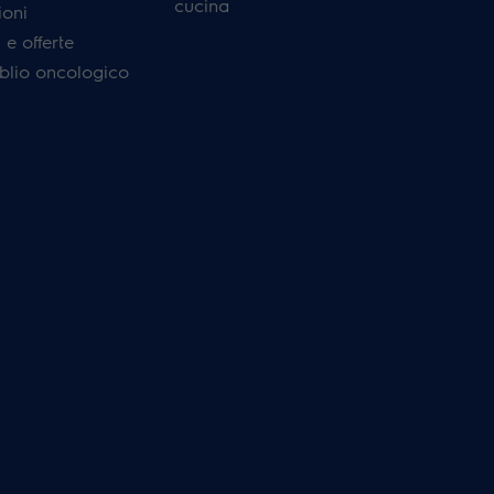
cucina
ioni
e offerte
'oblio oncologico