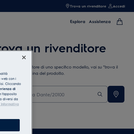
Trova un rivenditore
Accedi
Esplora
Assistenza
rova un rivenditore
rovare un rivenditore di uno specifico modello, vai su "trova il
ditore" nella pagina del prodotto.
nalità
o web con i
lisi. Cliccando
risci Città, indirizzo o CAP
erienza di
 l’apposito
o diversi da
 Informativa
a