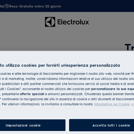
ita
Reso Gratuito entro 20 giorni
T
to utilizza cookies per fornirti un'esperienza personalizzata
Per t
riven
cookies e altre tecnologie di tracciamento per migliorare il nostro sito web, nonchè per fi
 e di marketing. Inoltre, condividiamo informazioni relative al suo utilizzo del nostro sit
er pubblicitari e altri partner commerciali che forniscono servizi di social media e di ana
Inse
utti i Cookies”, acconsente al nostro utilizzo dei cookies per
personalizzare la sua esp
e
, presentarle
offerte speciali
e annunci personalizzati. Chiudendo questo banner tramite
continuerai la navigazione del sito in assenza di cookie o altri strumenti di tracciament
i. Per ulteriori informazioni, la invitiamo a consultare la nostra
Informativa sui Cookie
e
Cerc
All
Impostazioni cookie
Accetta tutti i cookie