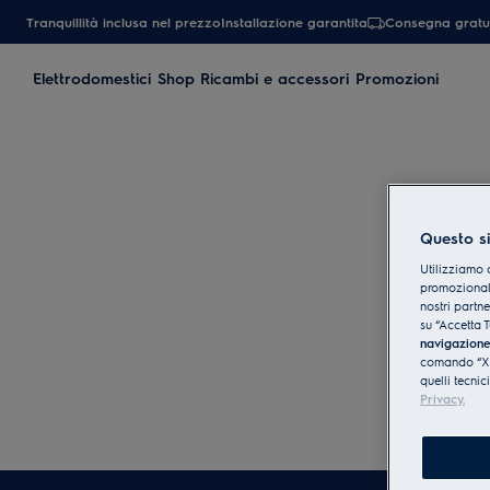
Tranquillità inclusa nel prezzo
Installazione garantita
Consegna gratu
Elettrodomestici
Shop Ricambi e accessori
Promozioni
Questo si
Utilizziamo 
promozionali
nostri partn
su “Accetta T
navigazion
comando “X” 
quelli tecnic
Privacy.