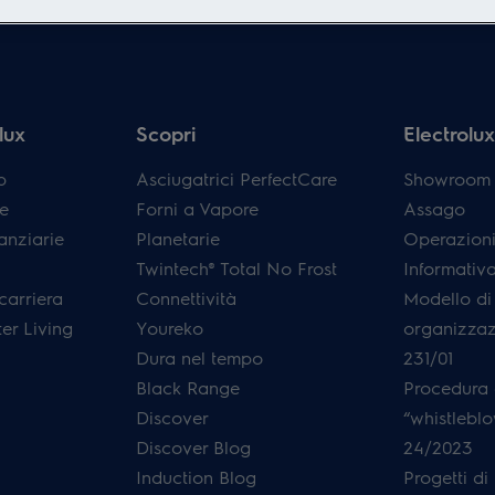
lux
Scopri
Electrolux 
p
Asciugatrici PerfectCare
Showroom E
e
Forni a Vapore
Assago
anziarie
Planetarie
Operazioni
Twintech® Total No Frost
Informativ
carriera
Connettività
Modello di
er Living
Youreko
organizzaz
Dura nel tempo
231/01
Black Range
Procedura 
Discover
“whistleblo
Discover Blog
24/2023
Induction Blog
Progetti di