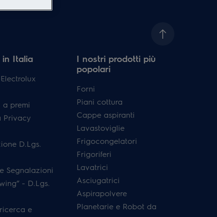
in Italia
I nostri prodotti più
popolari
lectrolux
Forni
Piani cottura
 a premi
Cappe aspiranti
a Privacy
Lavastoviglie
Frigocongelatori
ione D.Lgs.
Frigoriferi
Lavatrici
e Segnalazioni
Asciugatrici
wing” - D.Lgs.
Aspirapolvere
Planetarie e Robot da
 ricerca e