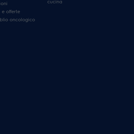
cucina
ioni
e offerte
'oblio oncologico