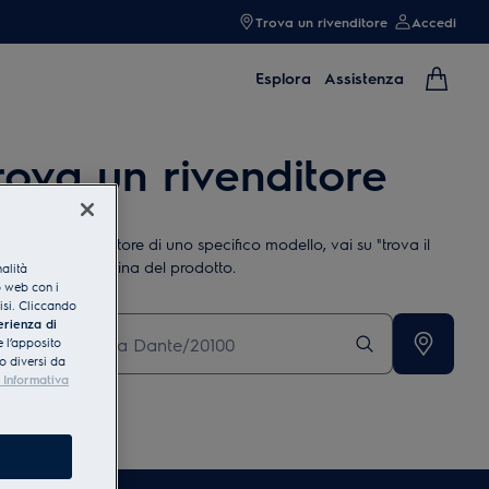
Trova un rivenditore
Accedi
Esplora
Assistenza
rova un rivenditore
rovare un rivenditore di uno specifico modello, vai su "trova il
ditore" nella pagina del prodotto.
nalità
o web con i
lisi. Cliccando
risci Città, indirizzo o CAP
erienza di
 l’apposito
o diversi da
 Informativa
a