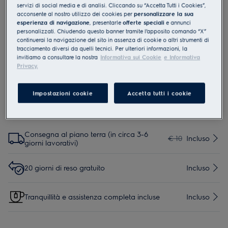
servizi di social media e di analisi. Cliccando su “Accetta Tutti i Cookies”,
EWK03
acconsente al nostro utilizzo dei cookies per
personalizzare la sua
Premium Window Kit per sigillare
esperienza di navigazione
, presentarle
offerte speciali
e annunci
personalizzati. Chiudendo questo banner tramite l’apposito comando “X”
finestre e porte
continuerai la navigazione del sito in assenza di cookie o altri strumenti di
tracciamento diversi da quelli tecnici. Per ulteriori informazioni, la
0 (0)
invitiamo a consultare la nostra
Informativa sui Cookie
e Informativa
Privacy.
Impostazioni cookie
Accetta tutti i cookie
Servizi
Consegna al piano terra (in circa 3-6
€ 10
Incluso
giorni lavorativi)
20 giorni di reso gratuito
Incluso
Tranquillità e assistenza completa incluse
Incluso