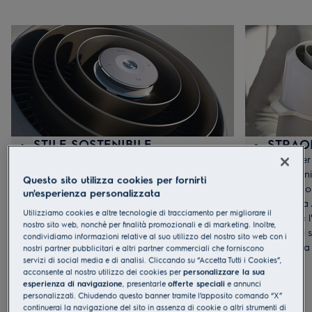
STILE SOSTENIBILE
STRAO
1
2
AirFlower è caratterizzato da un design
AirFlower 
brevettato, ispirato alla rosa, che valorizza
vibrazion
Questo sito utilizza cookies per fornirti
gli ambienti domestici garantendo al tempo
giocare o
un'esperienza personalizzata
stesso un flusso d'aria più omogeneo. In
Il sistem
Utilizziamo cookies e altre tecnologie di tracciamento per migliorare il
aggiunta, utilizza un gas più rispettoso
indiretto:
nostro sito web, nonchè per finalità promozionali e di marketing. Inoltre,
dell'ambiente, chiamato R290. Il risultato?
prima di s
condividiamo informazioni relative al suo utilizzo del nostro sito web con i
Un condizionatore maggiormente
modo da o
nostri partner pubblicitari e altri partner commerciali che forniscono
servizi di social media e di analisi. Cliccando su “Accetta Tutti i Cookies”,
ecologico che non scende a compromessi
rumorosit
acconsente al nostro utilizzo dei cookies per
personalizzare la sua
sull'efficacia di raffreddamento o di
esperienza di navigazione
, presentarle
offerte speciali
e annunci
riscaldamento.
personalizzati. Chiudendo questo banner tramite l’apposito comando “X”
continuerai la navigazione del sito in assenza di cookie o altri strumenti di