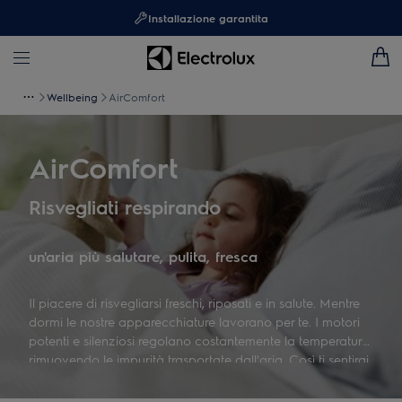
Installazione garantita
Wellbeing
AirComfort
AirComfort
Risvegliati respirando
un'aria più salutare, pulita, fresca
Il piacere di risvegliarsi freschi, riposati e in salute. Mentre
dormi le nostre apparecchiature lavorano per te. I motori
potenti e silenziosi regolano costantemente la temperatura,
rimuovendo le impurità trasportate dall'aria. Così ti sentirai
sempre a tuo agio, di giorno e di notte.