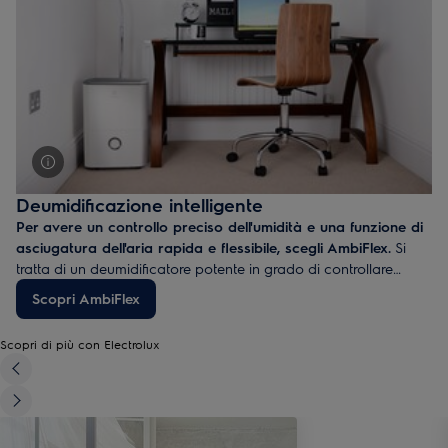
Deumidificazione intelligente
Per avere un controllo preciso dell'umidità e una funzione di
asciugatura dell'aria rapida e flessibile, scegli AmbiFlex.
Si
tratta di un deumidificatore potente in grado di controllare
automaticamente l'umidità nella tua stanza. Il design elegante e
Scopri AmbiFlex
di tendenza permette di collocarlo ovunque, per garantire una
deumidificazione efficace in tutta la casa.
Scopri di più con Electrolux