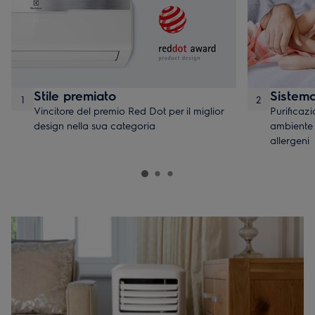
Stile premiato
Sistem
1
2
Vincitore del premio Red Dot per il miglior
Purificaz
design nella sua categoria
ambiente 
allergeni