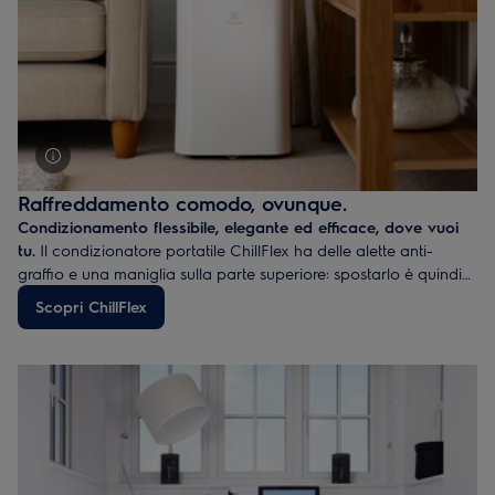
Raffreddamento comodo, ovunque.
Condizionamento flessibile, elegante ed efficace, dove vuoi
tu.
Il condizionatore portatile ChillFlex ha delle alette anti-
graffio e una maniglia sulla parte superiore: spostarlo è quindi
un gioco da ragazzi. Inoltre, il sensore all'interno del
Scopri ChillFlex
telecomando mantiene la temperatura ideale a prescindere dal
punto in cui si trova. Ti basta quindi tenerlo vicino a te per
ottenere un livello di comodità ottimale.