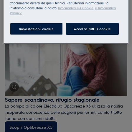
tracciamento diversi da quelli tecnici. Per ulteriori informazioni, la
invitiamo a consultare la nostra
Informativa sui Cookie
e Informativa
Privacy.
Impostazioni cookie
Accetta tutti i cookie
Sapere scandinavo, rifugio stagionale
La pompa di calore Electrolux Optibreeze X5 utilizza la nostra
insuperata conoscenza delle stagioni per fornirti comfort tutto
l'anno con consumi ridotti.
Scopri Optibreeze X5