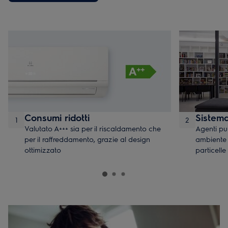
Consumi ridotti
Sistem
1
2
Valutato A+++ sia per il riscaldamento che
Agenti pur
per il raffreddamento, grazie al design
ambiente 
ottimizzato
particelle