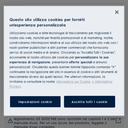
KTS5LE12S
Frigocongelatore ad incasso Serie
Questo sito utilizza cookies per fornirti
500 121,8 cm
un'esperienza personalizzata
5 (1)
Utilizziamo cookies e altre tecnologie di tracciamento per migliorare il
nostro sito web, nonchè per finalità promozionali e di marketing. Inoltre,
Documentazione tecnica
condividiamo informazioni relative al suo utilizzo del nostro sito web con i
Vantaggi
nostri partner pubblicitari e altri partner commerciali che forniscono
ColdSense protegge gli alimenti con sensori per mantenere stabile la
servizi di social media e di analisi. Cliccando su “Accetta Tutti i Cookies”,
temperatura
acconsente al nostro utilizzo dei cookies per
personalizzare la sua
La temperatura viene ripristinata velocemente dopo l'apertura con
esperienza di navigazione
, presentarle
offerte speciali
e annunci
ColdSense
personalizzati. Chiudendo questo banner tramite l’apposito comando “X”
Con la Tecnologia LowFrost, non dovrai più sbrinare il
frigocongelatore così spesso
continuerai la navigazione del sito in assenza di cookie o altri strumenti di
tracciamento diversi da quelli tecnici. Per ulteriori informazioni, la
invitiamo a consultare la nostra
Informativa sui Cookie
e Informativa
Privacy.
Impostazioni cookie
Accetta tutti i cookie
Le istruzioni e le avvertenze di sicurezza ai sensi del
regolamento UE 2023/988 sono riportate nei capitoli 1 e 2 del
manuale d'uso. Per un uso sicuro del prodotto, leggere il
manuale d'uso completo.