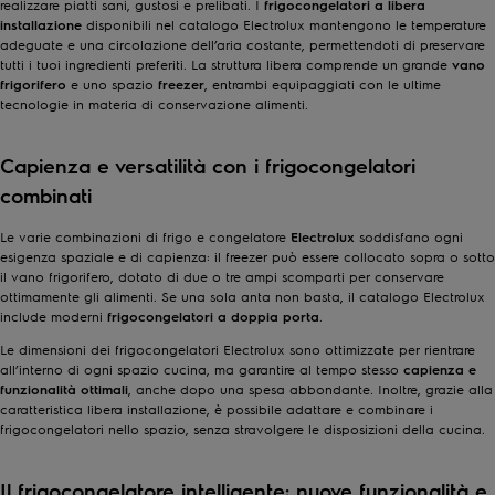
realizzare piatti sani, gustosi e prelibati. I
frigocongelatori
a libera
installazione
disponibili nel catalogo Electrolux mantengono le temperature
adeguate e una circolazione dell’aria costante, permettendoti di preservare
tutti i tuoi ingredienti preferiti. La struttura libera comprende un grande
vano
frigorifero
e uno spazio
freezer
, entrambi equipaggiati con le ultime
tecnologie in materia di conservazione alimenti.
Capienza e versatilità con i frigocongelatori
combinati
Le varie combinazioni di frigo e congelatore
Electrolux
soddisfano ogni
esigenza spaziale e di capienza: il freezer può essere collocato sopra o sotto
il vano frigorifero, dotato di due o tre ampi scomparti per conservare
ottimamente gli alimenti. Se una sola anta non basta, il catalogo Electrolux
include moderni
frigocongelatori a doppia porta
.
Le dimensioni dei frigocongelatori Electrolux sono ottimizzate per rientrare
all’interno di ogni spazio cucina, ma garantire al tempo stesso
capienza e
funzionalità ottimali
, anche dopo una spesa abbondante. Inoltre, grazie alla
caratteristica libera installazione, è possibile adattare e combinare i
frigocongelatori nello spazio, senza stravolgere le disposizioni della
cucina
.
Il frigocongelatore intelligente: nuove funzionalità e