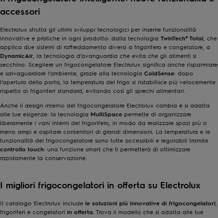
accessori
Electrolux sfrutta gli ultimi sviluppi tecnologici per inserire funzionalità
innovative e pratiche in ogni prodotto: dalla tecnologia
TwinTech® Total
, che
applica due sistemi di raffreddamento diversi a frigorifero e congelatore, a
DynamicAir
, la tecnologia d’avanguardia che evita che gli alimenti si
secchino. Scegliere un frigocongelatore Electrolux significa anche risparmiare
e salvaguardare l’ambiente, grazie alla tecnologia
ColdSense
: dopo
l’apertura della porta, la temperatura del frigo si ristabilisce più velocemente
rispetto ai frigoriferi standard, evitando così gli sprechi alimentari.
Anche il design interno del frigocongelatore Electrolux cambia e si adatta
alle tue esigenze: la tecnologia
MultiSpace
permette di organizzare
liberamente i vani interni del frigorifero, in modo da realizzare spazi più o
meno ampi e ospitare contenitori di grandi dimensioni. La temperatura e le
funzionalità del frigocongelatore sono tutte accessibili e regolabili tramite
controllo touch
: una funzione smart che ti permetterà di ottimizzare
rapidamente la conservazione.
I migliori frigocongelatori in offerta su Electrolux
Il catalogo Electrolux include
le soluzioni più innovative di frigocongelatori
,
frigoriferi
e
congelatori
in offerta
. Trova il modello che si adatta alle tue