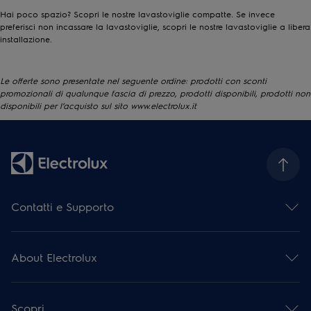
Hai poco spazio? Scopri le nostre
lavastoviglie compatte
. Se invece
preferisci non incassare la lavastoviglie, scopri le nostre
lavastoviglie a libera
installazione
.
Le offerte sono presentate nel seguente ordine: prodotti con sconti
promozionali di qualunque fascia di prezzo, prodotti disponibili, prodotti non
disponibili per l’acquisto sul sito www.electrolux.it
Contatti e Supporto
Contattaci
Iscriviti alla nostra newsletter
About Electrolux
Facebook
Instagram
Electrolux Group
YouTube
Stampa e notizie
Assistenza e Riparazioni
Scopri