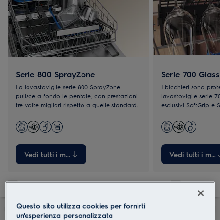
Serie 800 SprayZone
Serie 700 Glas
La lavastoviglie serie 800 SprayZone
I bicchieri sono prote
pulisce a fondo le pentole, con prestazioni
lavastoviglie serie 7
tre volte migliori rispetto a quelle standard.
esclusivi SoftGrip e 
bicchieri in posizione
Vedi tutti i modelli
Vedi tutti i mode
Questo sito utilizza cookies per fornirti
un'esperienza personalizzata