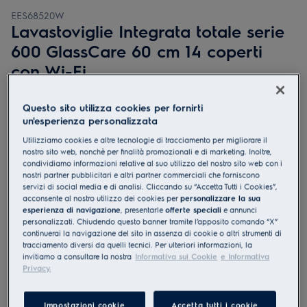
EES68520W
Lavastoviglie Integrata totale serie
600 GlassCare 60 cm 14 coperti
con Wi-Fi
4.3 (50)
Questo sito utilizza cookies per fornirti
Documentazione tecnica
un'esperienza personalizzata
Vantaggi
Utilizziamo cookies e altre tecnologie di tracciamento per migliorare il
La lavastoviglie Serie 600 SatelliteClean® assicura una pulizia
nostro sito web, nonchè per finalità promozionali e di marketing. Inoltre,
profonda.
Pulizia 3 volte migliore con SatelliteClean®.
condividiamo informazioni relative al suo utilizzo del nostro sito web con i
È possibile lavare facilmente posate di ogni forma e dimensione con
nostri partner pubblicitari e altri partner commerciali che forniscono
MaxiFlex.
servizi di social media e di analisi. Cliccando su “Accetta Tutti i Cookies”,
acconsente al nostro utilizzo dei cookies per
personalizzare la sua
esperienza di navigazione
, presentarle
offerte speciali
e annunci
personalizzati. Chiudendo questo banner tramite l’apposito comando “X”
continuerai la navigazione del sito in assenza di cookie o altri strumenti di
tracciamento diversi da quelli tecnici. Per ulteriori informazioni, la
invitiamo a consultare la nostra
Informativa sui Cookie
e Informativa
Privacy.
Le istruzioni e le avvertenze di sicurezza ai sensi del
Impostazioni cookie
Accetta tutti i cookie