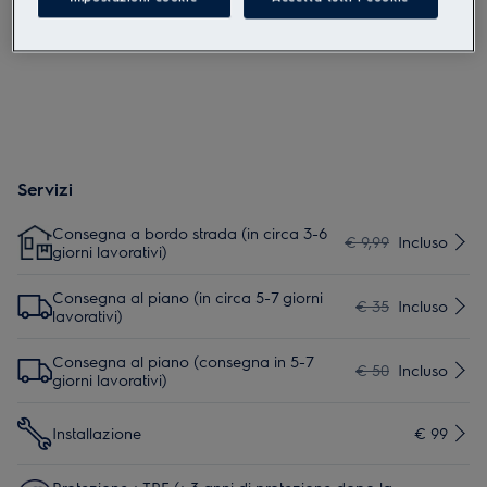
regolamento UE 2023/988 sono riportate nei capitoli 1 e 2 del
manuale d'uso. Per un uso sicuro del prodotto, leggere il
manuale d'uso completo.
Servizi
Consegna a bordo strada (in circa 3-6
€ 9,99
Incluso
giorni lavorativi)
Consegna al piano (in circa 5-7 giorni
€ 35
Incluso
lavorativi)
Consegna al piano (consegna in 5-7
€ 50
Incluso
giorni lavorativi)
Installazione
€ 99
Protezione + TRE (+ 3 anni di protezione dopo la