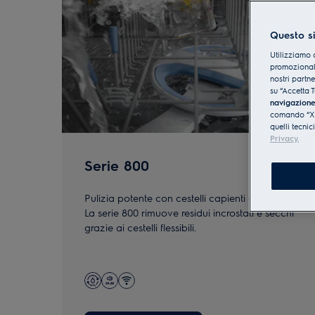
Questo si
Utilizziamo 
promozionali
nostri partn
su “Accetta T
navigazion
comando “X” 
quelli tecnic
Privacy.
Serie 800
Pulizia potente con cestelli capienti e flessibili.
La serie 800 rimuove residui incrostati e secchi
grazie ai cestelli flessibili.