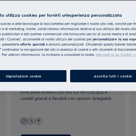
to utilizza cookies per fornirti un'esperienza personalizzata
cookies e altre tecnologie di tracciamento per migliorare il nostro sito web, nonchè per fi
 e di marketing. Inoltre, condividiamo informazioni relative al suo utilizzo del nostro sit
er pubblicitari e altri partner commerciali che forniscono servizi di social media e di ana
utti i Cookies”, acconsente al nostro utilizzo dei cookies per
personalizzare la sua esp
e
, presentarle
offerte speciali
e annunci personalizzati. Chiudendo questo banner tramite
continuerai la navigazione del sito in assenza di cookie o altri strumenti di tracciament
i. Per ulteriori informazioni, la invitiamo a consultare la nostra
Informativa sui Cookie
e
Serie 700
Impostazioni cookie
Accetta tutti i cookie
Cestelli flessibili e facili da caricare. La serie 700
offre piatti brillanti con soli 8,4 litri d’acqua e
cestelli grandi e flessibili con sezioni ripiegabili.