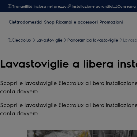
Tranquillità inclusa nel prezzo
Installazione garantita
Consegna 
Elettrodomestici
Shop Ricambi e accessori
Promozioni
Electrolux
Lavastoviglie
Panoramica lavastoviglie
Lavasto
Lavastoviglie a libera ins
Scopri le lavastoviglie Electrolux a libera installazione
conta davvero.
Scopri le lavastoviglie Electrolux a libera installazione
conta davvero.
0
di
4