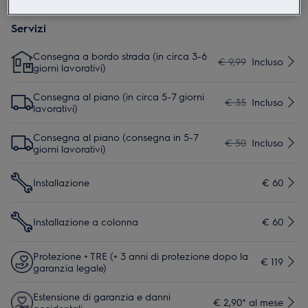
manuale d'uso completo.
Servizi
Consegna a bordo strada (in circa 3-6
€ 9,99
Incluso
giorni lavorativi)
Consegna al piano (in circa 5-7 giorni
€ 35
Incluso
lavorativi)
Consegna al piano (consegna in 5-7
€ 50
Incluso
giorni lavorativi)
Installazione
€ 60
Installazione a colonna
€ 60
Protezione + TRE (+ 3 anni di protezione dopo la
€ 119
garanzia legale)
Estensione di garanzia e danni
€ 2,90* al mese
accidentali