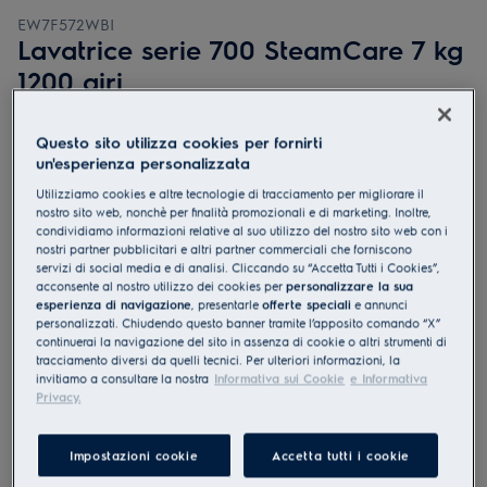
EW7F572WBI
Lavatrice serie 700 SteamCare 7 kg
1200 giri
0 (0)
Questo sito utilizza cookies per fornirti
Documentazione tecnica
un'esperienza personalizzata
Vantaggi
Utilizziamo cookies e altre tecnologie di tracciamento per migliorare il
Lavatrice da incasso PerfectCare 700: riduce le pieghe di un terzo
con SteamCare
nostro sito web, nonchè per finalità promozionali e di marketing. Inoltre,
Aggiungendo il vapore alla fine di ogni le pieghe vengono ridotte di
condividiamo informazioni relative al suo utilizzo del nostro sito web con i
un terzo
nostri partner pubblicitari e altri partner commerciali che forniscono
Il sistema SensiCare regola la lunghezza del programma a seconda
servizi di social media e di analisi. Cliccando su “Accetta Tutti i Cookies”,
del carico.
acconsente al nostro utilizzo dei cookies per
personalizzare la sua
esperienza di navigazione
, presentarle
offerte speciali
e annunci
personalizzati. Chiudendo questo banner tramite l’apposito comando “X”
continuerai la navigazione del sito in assenza di cookie o altri strumenti di
tracciamento diversi da quelli tecnici. Per ulteriori informazioni, la
invitiamo a consultare la nostra
Informativa sui Cookie
e Informativa
Privacy.
Impostazioni cookie
Accetta tutti i cookie
Le istruzioni e le avvertenze di sicurezza ai sensi del
regolamento UE 2023/988 sono riportate nei capitoli 1 e 2 del
manuale d'uso. Per un uso sicuro del prodotto, leggere il