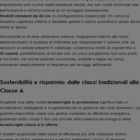
disposizione una cucina dalle metrature ridotte, ma non vuole rinunciare alle
performance e all'innovazione di un lavaggio professionale.
Modelli standard da 60 cm:
la configurazione classica per chi cerca la
massima capienza interna e desidera gestire il carico quotidiano senza alcun
limite di spazio.
Nonostante le diverse dimensioni esterne, l'ingegneria interna dei nostri
elettrodomestici è studiata al millimetro per massimizzare il volume utile. Le
soluzioni avanzate presenti in catalogo consentono infatti di coprire fino a
15 coperti
, permettendoti di lavare con un unico programma non solo piatti
e bicchieri, ma anche pentole voluminose, padelle e teglie da forno,
riducendo drasticamente la frequenza dei lavaggi settimanali.
Sostenibilità e risparmio: dalle classi tradizionali alla
Classe A
Scegliere una delle nostre
lavastoviglie in promozione
significa fare un
investimento intelligente e lungimirante per la gestione dei costi domestici. La
gamma disponibile copre uno spettro completo di efficienza energetica,
partendo dalla classe F fino ad arrivare all'eccellenza tecnologica delle
lavastoviglie classe A in offerta
.
I modelli posizionati nelle fasce di efficienza più alte utilizzano motori
inverter di ultima generazione e sensori intelligenti capaci di regolare