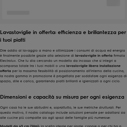
Lavastoviglie in offerta: efficienza e brillantezza per
i tuoi piatti
Dire addio al lavaggio a mano e ottimizzare i consumi di acqua ed energia
è finalmente possibile grazie alla selezione di
lavastoviglie in offerta
firmata
Electrolux. Che tu stia cercando un modello da incasso che si integri a
scomparsa totale tra i tuoi mobili o una
lavastoviglie libera installazione
offerta
per la massima flessibilità di posizionamento all'interno della cucina,
la nostra gamma in promozione è progettata per soddisfare ogni esigenza di
spazio, stile e carico, garantendo piatti brillanti e igienizzati a ogni ciclo.
Dimensioni e capacità su misura per ogni esigenza
Ogni casa ha le sue abitudini e, soprattutto, le sue metriche strutturali. Per
questo motivo, il nostro catalogo include soluzioni pensate per adattarsi sia
alle cucine più compatte sia agli spazi delle famiglie più numerose:
Modelli da 45 cm (Slim):
la scelta ideale per single, coppie o per chi ha a