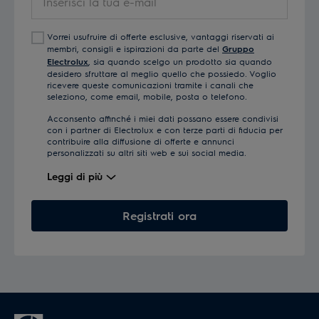
la
tua
Vorrei usufruire di offerte esclusive, vantaggi riservati ai
e-
membri, consigli e ispirazioni da parte del
Gruppo
mail
Electrolux
, sia quando scelgo un prodotto sia quando
desidero sfruttare al meglio quello che possiedo. Voglio
ricevere queste comunicazioni tramite i canali che
seleziono, come email, mobile, posta o telefono.
Acconsento affinché i miei dati possano essere condivisi
con i partner di Electrolux e con terze parti di fiducia per
contribuire alla diffusione di offerte e annunci
personalizzati su altri siti web e sui social media.
Leggi di più
Registrati ora