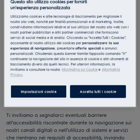
Questo sito utilizza cookies per fornirti
(desktop, dispositivi mobili e tablet).
un'esperienza personalizzata
Utilizziamo cookies e altre tecnologie di tracciamento per migliorare il
nostro sito web, nonchè per finalità promozionali e di marketing. Inoltre,
Abbiamo effettuato test interni con lettori di schermo,
condividiamo informazioni relative al suo utilizzo del nostro sito web con i
nostri partner pubblicitari e altri partner commerciali che forniscono
navigazione tramite tastiera e controllo vocale.
servizi di social media e di analisi. Cliccando su “Accetta Tutti i Cookies”,
Supportiamo le versioni più recenti delle piattaforme
acconsente al nostro utilizzo dei cookies per
personalizzare la sua
Android e iOS e abbiamo svolto anche test con utenti
esperienza di navigazione
, presentarle
offerte speciali
e annunci
personalizzati. Chiudendo questo banner tramite l’apposito comando “X”
reali.
continuerai la navigazione del sito in assenza di cookie o altri strumenti di
tracciamento diversi da quelli tecnici. Per ulteriori informazioni, la
Come segnalare un problema
invitiamo a consultare la nostra
Informativa sui Cookie
e
Informativa
Privacy.
Le soluzioni tecniche per l’accessibilità possono
variare e Electrolux è interessata a conoscere
Impostazioni cookie
Accetta tutti i cookie
l’esperienza degli utenti per migliorare la fruibilità dei
propri servizi online e delle App.
Ti invitiamo a segnalarci eventuali barriere
all’accessibilità riscontrate durante la navigazione sui
nostri canali digitali o nell’utilizzo di sistemi e servizi
che rientrano nei requisiti di accessibilità, inviando