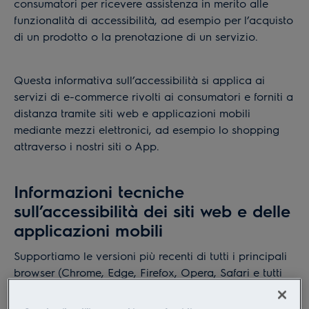
consumatori per ricevere assistenza in merito alle
funzionalità di accessibilità, ad esempio per l’acquisto
di un prodotto o la prenotazione di un servizio.
Questa informativa sull’accessibilità si applica ai
servizi di e-commerce rivolti ai consumatori e forniti a
distanza tramite siti web e applicazioni mobili
mediante mezzi elettronici, ad esempio lo shopping
attraverso i nostri siti o App.
Informazioni tecniche
sull’accessibilità dei siti web e delle
applicazioni mobili
Supportiamo le versioni più recenti di tutti i principali
browser (Chrome, Edge, Firefox, Opera, Safari e tutti
gli altri browser basati su Chromium) e adattiamo i
nostri contenuti alla dimensione dello schermo