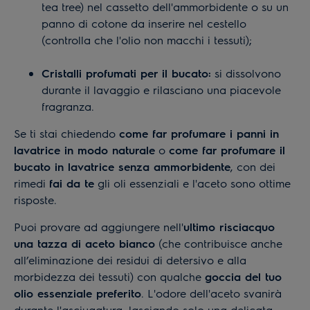
tea tree) nel cassetto dell'ammorbidente o su un
panno di cotone da inserire nel cestello
(controlla che l'olio non macchi i tessuti);
Cristalli profumati per il bucato:
si dissolvono
durante il lavaggio e rilasciano una piacevole
fragranza.
Se ti stai chiedendo
come far profumare i panni in
lavatrice in modo naturale
o
come far profumare il
bucato in lavatrice senza ammorbidente
, con dei
rimedi
fai da te
gli oli essenziali e l'aceto sono ottime
risposte.
Puoi provare ad aggiungere nell'
ultimo risciacquo
una tazza di aceto bianco
(che contribuisce anche
all’eliminazione dei residui di detersivo e alla
morbidezza dei tessuti) con qualche
goccia del tuo
olio essenziale preferito
. L'odore dell'aceto svanirà
durante l'asciugatura, lasciando solo una delicata