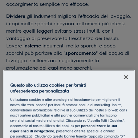
accorgimento semplice ma efficace.
Dividere
gli indumenti migliora l'efficacia del lavaggio:
i capi molto sporchi ricevono trattamenti più intensi,
mentre quelli leggeri evitano stress inutili, con il
vantaggio di preservare la freschezza dei tessuti.
Lavare
insieme
indumenti molto sporchi e poco
sporchi può portare allo "
sporcamento
" dell'acqua di
lavaggio e influenzare negativamente la
profumazione dei capi meno sporchi.
In pratica, dovresti dividere i tuoi panni e creare due
Questo sito utilizza cookies per fornirti
categorie principali: "
molto sporco
" (ad esempio,
un'esperienza personalizzata
indumenti da lavoro, sportivi) e
"poco sporco
" (ad
Utilizziamo cookies e altre tecnologie di tracciamento per migliorare il
esempio, magliette indossate per breve tempo). Per i
nostro sito web, nonchè per finalità promozionali e di marketing. Inoltre,
capi
molto
sporchi, scegli
cicli
di lavaggio più
lunghi
condividiamo informazioni relative al suo utilizzo del nostro sito web con i
nostri partner pubblicitari e altri partner commerciali che forniscono
e con temperature adeguate; per quelli
meno
sporchi,
servizi di social media e di analisi. Cliccando su “Accetta Tutti i Cookies”,
cicli
brevi
e
delicati
saranno sufficienti.
acconsente al nostro utilizzo dei cookies per
personalizzare la sua
esperienza di navigazione
, presentarle
offerte speciali
e annunci
personalizzati. Chiudendo questo banner tramite l’apposito comando “X”