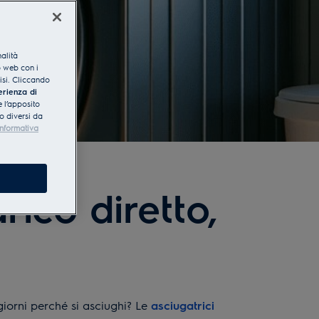
nalità
o web con i
lisi. Cliccando
erienza di
 l’apposito
o diversi da
Informativa
ico diretto,
iorni perché si asciughi? Le
asciugatrici