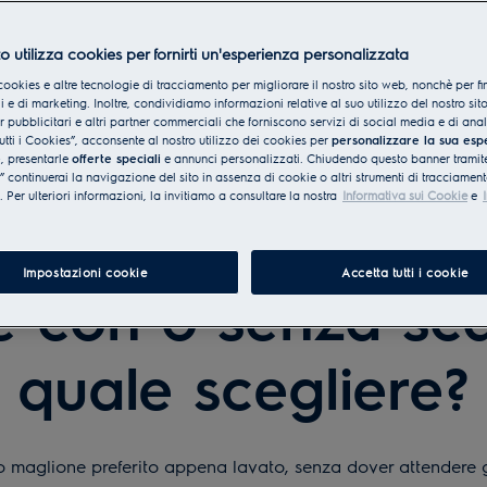
o utilizza cookies per fornirti un'esperienza personalizzata
cookies e altre tecnologie di tracciamento per migliorare il nostro sito web, nonchè per fi
 e di marketing. Inoltre, condividiamo informazioni relative al suo utilizzo del nostro sit
er pubblicitari e altri partner commerciali che forniscono servizi di social media e di ana
utti i Cookies”, acconsente al nostro utilizzo dei cookies per
personalizzare la sua esp
e
, presentarle
offerte speciali
e annunci personalizzati. Chiudendo questo banner tramite
continuerai la navigazione del sito in assenza di cookie o altri strumenti di tracciament
i. Per ulteriori informazioni, la invitiamo a consultare la nostra
Informativa sui Cookie
e
Impostazioni cookie
Accetta tutti i cookie
e con o senza scar
quale scegliere?
uo maglione preferito appena lavato, senza dover attendere g