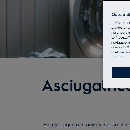
Questo sit
Utilizziamo 
promozionali
nostri partn
su “Accetta T
navigazion
comando “X” 
quelli tecnic
Privacy.
Asciugatric
Hai mai sognato di poter indossare il t