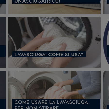
UN'ASCIUGATRICE?
LAVASCIUGA: COME SI USA?
COME USARE LA LAVASCIUGA
PER NON STIRARE