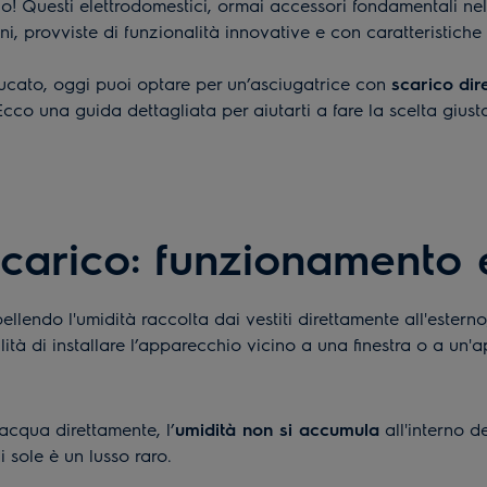
io! Questi elettrodomestici, ormai accessori fondamentali nell
i, provviste di funzionalità innovative e con caratteristiche d
bucato, oggi puoi optare per un’asciugatrice con
scarico
dir
co una guida dettagliata per aiutarti a fare la scelta giusta
scarico: funzionamento 
llendo l'umidità raccolta dai vestiti direttamente all'estern
lità di installare l’apparecchio vicino a una finestra o a un'a
acqua direttamente, l’
umidità non si accumula
all'interno d
 sole è un lusso raro.