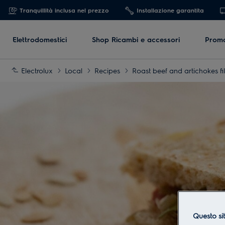
Tranquillità inclusa nel prezzo
Installazione garantita
Elettrodomestici
Shop Ricambi e accessori
Promo
Electrolux
Local
Recipes
Roast beef and artichokes fil
Questo sit