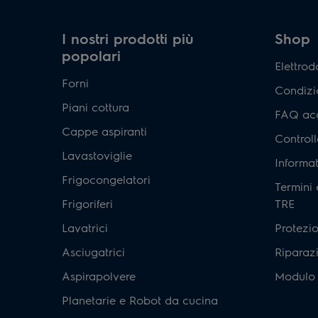
I nostri prodotti più
Shop
popolari
Elettrod
Forni
Condizio
Piani cottura
FAQ acqu
Cappe aspiranti
Controll
Lavastoviglie
Informa
Frigocongelatori
Termini 
Frigoriferi
TRE
Lavatrici
Protezi
Asciugatrici
Riparaz
Aspirapolvere
Modulo 
Planetarie e Robot da cucina