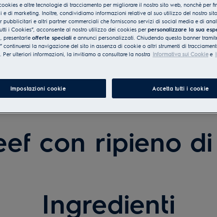
cookies e altre tecnologie di tracciamento per migliorare il nostro sito web, nonchè per fi
 e di marketing. Inoltre, condividiamo informazioni relative al suo utilizzo del nostro sit
er pubblicitari e altri partner commerciali che forniscono servizi di social media e di ana
utti i Cookies”, acconsente al nostro utilizzo dei cookies per
personalizzare la sua esp
e
, presentarle
offerte speciali
e annunci personalizzati. Chiudendo questo banner tramite
continuerai la navigazione del sito in assenza di cookie o altri strumenti di tracciament
i. Per ulteriori informazioni, la invitiamo a consultare la nostra
Informativa sui Cookie
e
Impostazioni cookie
Accetta tutti i cookie
ef con ripieno di 
Ingredienti