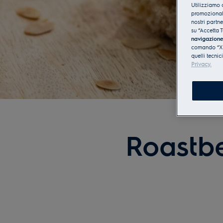
Utilizziamo 
promozionali
nostri partn
su “Accetta T
navigazion
comando “X” 
quelli tecnic
Privacy.
Roastbe