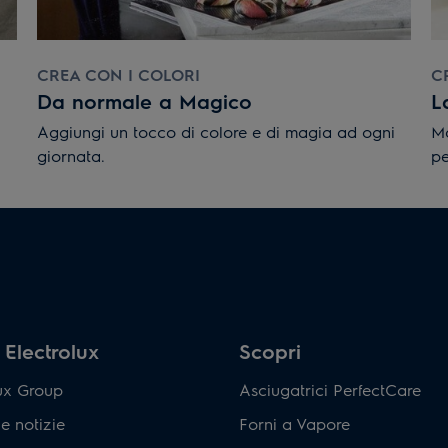
CREA CON I COLORI
C
Da normale a Magico
L
Aggiungi un tocco di colore e di magia ad ogni
Ma
giornata.
pe
Electrolux
Scopri
lux Group
Asciugatrici PerfectCare
e notizie
Forni a Vapore