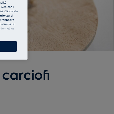
nalità
o web con i
lisi. Cliccando
erienza di
 l’apposito
o diversi da
Informativa
carciofi