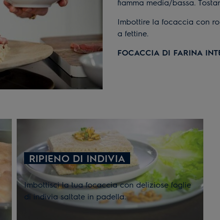
fiamma media/bassa. Tostar
Imbottire la focaccia con r
a fettine.
FOCACCIA DI FARINA IN
RIPIENO DI INDIVIA
Imbottisci la tua focaccia con deliziose foglie
di indivia saltate in padella.