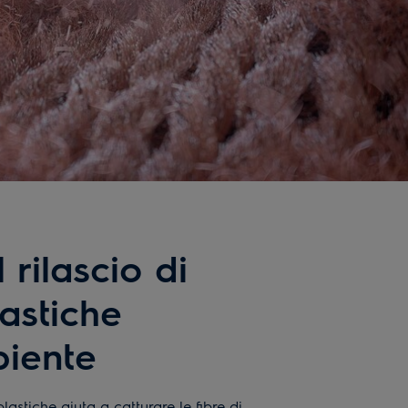
l rilascio di
astiche
biente
oplastiche aiuta a catturare le fibre di