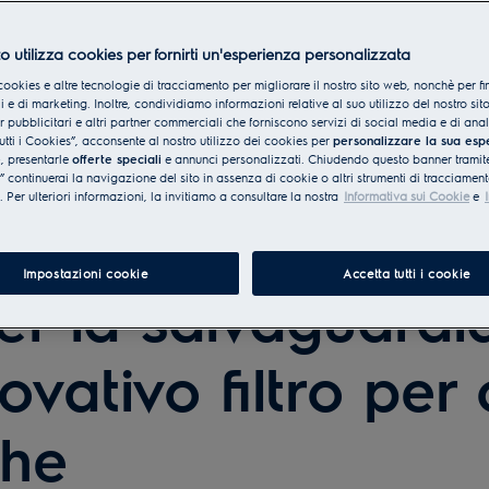
o utilizza cookies per fornirti un'esperienza personalizzata
cookies e altre tecnologie di tracciamento per migliorare il nostro sito web, nonchè per fi
 e di marketing. Inoltre, condividiamo informazioni relative al suo utilizzo del nostro sit
er pubblicitari e altri partner commerciali che forniscono servizi di social media e di ana
utti i Cookies”, acconsente al nostro utilizzo dei cookies per
personalizzare la sua esp
e
, presentarle
offerte speciali
e annunci personalizzati. Chiudendo questo banner tramite
continuerai la navigazione del sito in assenza di cookie o altri strumenti di tracciament
i. Per ulteriori informazioni, la invitiamo a consultare la nostra
Informativa sui Cookie
e
Impostazioni cookie
Accetta tutti i cookie
er la salvaguardi
ovativo filtro per 
che