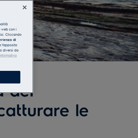
nalità
o web con i
lisi. Cliccando
erienza di
 l’apposito
o diversi da
Informativa
a del
catturare le