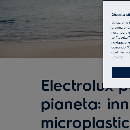
Questo sit
Utilizziamo 
promozionali
nostri partn
su “Accetta T
navigazion
comando “X” 
quelli tecnic
Privacy.
Electrolux p
pianeta: inn
microplasti