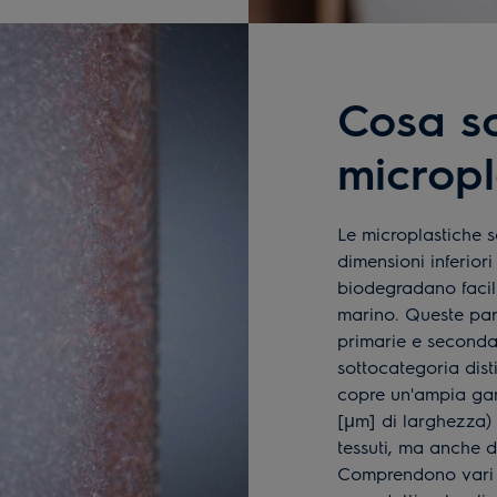
Cosa s
microp
Le microplastiche s
dimensioni inferior
biodegradano facil
marino. Queste parti
primarie e secondar
sottocategoria dist
copre un'ampia gam
[μm] di larghezza)
tessuti, ma anche d
Comprendono vari mat