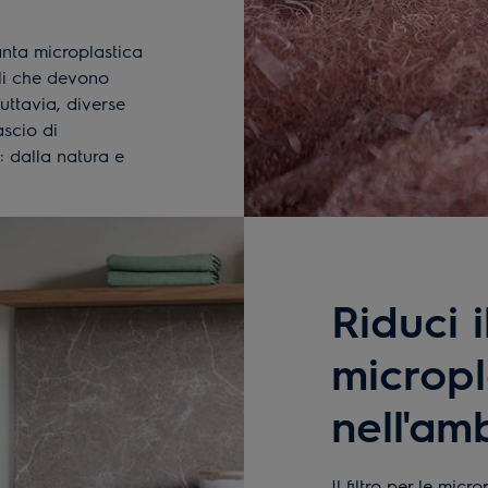
nta microplastica
ili che devono
uttavia, diverse
ascio di
a: dalla natura e
Riduci i
micropl
nell'am
Il filtro per le micr