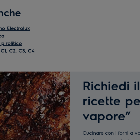
anche
no Electrolux
ca
pirolitico
 C1, C2, C3, C4
Richiedi i
ricette pe
vapore”
Cucinare con i forni a va