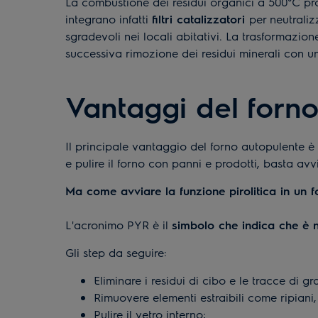
La combustione dei residui organici a 500°C pro
integrano infatti
filtri catalizzatori
per neutraliz
sgradevoli nei locali abitativi. La trasformazion
successiva rimozione dei residui minerali con un
Vantaggi del forn
Il principale vantaggio del forno autopulente 
e pulire il forno con panni e prodotti, basta avvi
Ma come avviare la funzione pirolitica in un f
L'acronimo PYR è il
simbolo che indica che è n
Gli step da seguire:
Eliminare i residui di cibo e le tracce di gr
Rimuovere elementi estraibili come ripiani, 
Pulire il vetro interno;