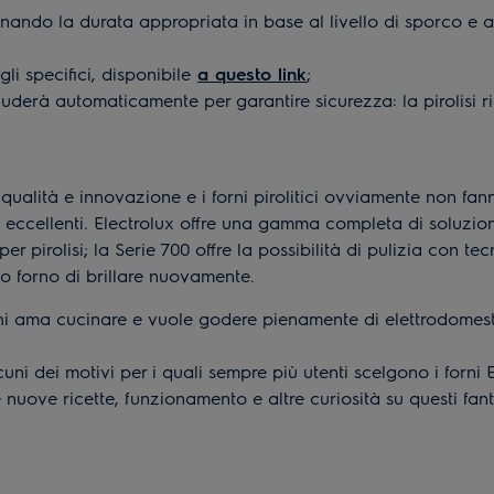
ionando la durata appropriata in base al livello di sporco e al
li specifici, disponibile
a q
uesto link
;
hiuderà automaticamente per garantire sicurezza: la pirolisi ri
 qualità e innovazione e i forni pirolitici ovviamente non fa
ti eccellenti. Electrolux offre una gamma completa di soluzion
 per pirolisi; la Serie 700 offre la possibilità di pulizia con 
o forno di brillare nuovamente.
 chi ama cucinare e vuole godere pienamente di elettrodomest
ni dei motivi per i quali sempre più utenti scelgono i forni E
uove ricette, funzionamento e altre curiosità su questi fanta