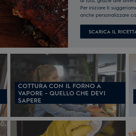
di tutti, grazie alle div
Per iniziare ti suggeriam
anche personalizzare con 
SCARiCA IL RICETT
COTTURA CON IL FORNO A
VAPORE - QUELLO CHE DEVI
SAPERE