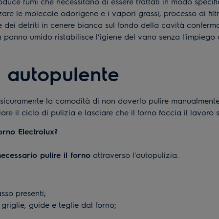
duce fumi che necessitano di essere trattati in modo specifi
zare le molecole odorigene e i vapori grassi, processo di filt
e dei detriti in cenere bianca sul fondo della cavità conferm
 panno umido ristabilisce l’igiene del vano senza l'impiego 
o autopulente
è sicuramente la comodità di non doverlo pulire manualmente
are il ciclo di pulizia e lasciare che il forno faccia il lavoro
orno Electrolux?
ecessario pulire il forno
attraverso l'autopulizia.
asso presenti;
griglie, guide e teglie dal forno;