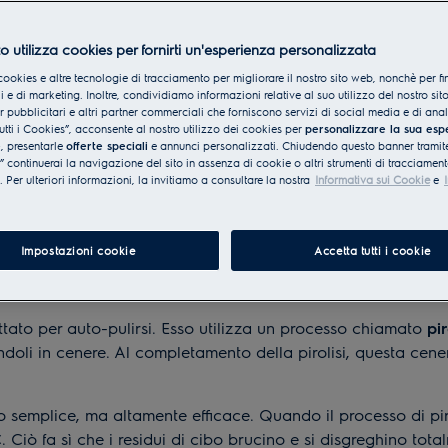
ato a soluzioni intelligenti
menti è il
forno pirolitico
, un
o utilizza cookies per fornirti un'esperienza personalizzata
ucina pulita e ordinata senza
cookies e altre tecnologie di tracciamento per migliorare il nostro sito web, nonchè per fi
 e di marketing. Inoltre, condividiamo informazioni relative al suo utilizzo del nostro sit
er pubblicitari e altri partner commerciali che forniscono servizi di social media e di ana
 autopulenti Electrolux
, le
utti i Cookies”, acconsente al nostro utilizzo dei cookies per
personalizzare la sua esp
e
, presentarle
offerte speciali
e annunci personalizzati. Chiudendo questo banner tramite
continuerai la navigazione del sito in assenza di cookie o altri strumenti di tracciament
i. Per ulteriori informazioni, la invitiamo a consultare la nostra
Informativa sui Cookie
e
Impostazioni cookie
Accetta tutti i cookie
litico?
ettato per auto-pulirsi. Esso utilizza un processo chiamato
pir
andoli in cenere. Al completamento della pirolisi, questa ce
 semplice, ma altamente efficace. Quando il processo di piroli
Ciò fa sì che i residui di cibo brucino e si disgreghino tota