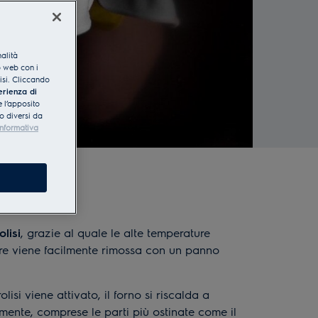
nalità
o web con i
lisi. Cliccando
erienza di
 l’apposito
o diversi da
Informativa
olisi
, grazie al quale le alte temperature
nere viene facilmente rimossa con un panno
si viene attivato, il forno si riscalda a
lmente, comprese le parti più ostinate come il