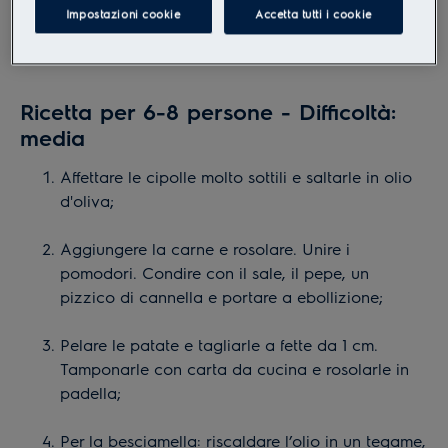
1l di latte
Impostazioni cookie
Accetta tutti i cookie
150 g di formaggio semi stagionato grattugiato
Ricetta per 6-8 persone - Difficoltà:
media
Affettare le cipolle molto sottili e saltarle in olio
d'oliva;
Aggiungere la carne e rosolare. Unire i
pomodori. Condire con il sale, il pepe, un
pizzico di cannella e portare a ebollizione;
Pelare le patate e tagliarle a fette da 1 cm.
Tamponarle con carta da cucina e rosolarle in
padella;
Per la besciamella: riscaldare l’olio in un tegame,