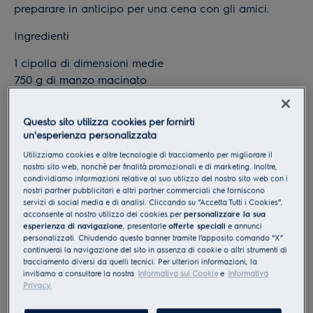
preparare in anticipo per una cena con gli amici.
Ingredienti
1 cipolla di dimensioni medie
750 g di manzo macinato
400 ml di pomodori pelati, tagliati a dadini
Sale e pepe
Questo sito utilizza cookies per fornirti
Cannella
un'esperienza personalizzata
750 g di patate, semidure
Utilizziamo cookies e altre tecnologie di tracciamento per migliorare il
Olio d’oliva
nostro sito web, nonchè per finalità promozionali e di marketing. Inoltre,
500 g di melanzane
condividiamo informazioni relative al suo utilizzo del nostro sito web con i
nostri partner pubblicitari e altri partner commerciali che forniscono
150 g di formaggio semi stagionato grattugiato
servizi di social media e di analisi. Cliccando su “Accetta Tutti i Cookies”,
acconsente al nostro utilizzo dei cookies per
personalizzare la sua
Per la besciamella
esperienza di navigazione
, presentarle
offerte speciali
e annunci
personalizzati. Chiudendo questo banner tramite l’apposito comando “X”
70 g di olio d’oliva
continuerai la navigazione del sito in assenza di cookie o altri strumenti di
tracciamento diversi da quelli tecnici. Per ulteriori informazioni, la
70 g di farina
invitiamo a consultare la nostra
Informativa sui Cookie
e
Informativa
Sale e pepe
Privacy.
Noce moscata grattugiata