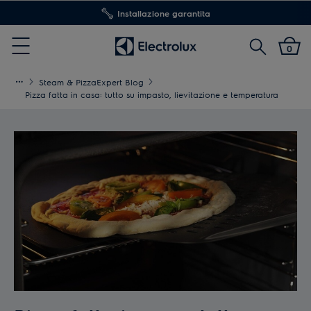
Installazione garantita
Cerca
0
Menu
Steam & PizzaExpert Blog
Pizza fatta in casa: tutto su impasto, lievitazione e temperatura