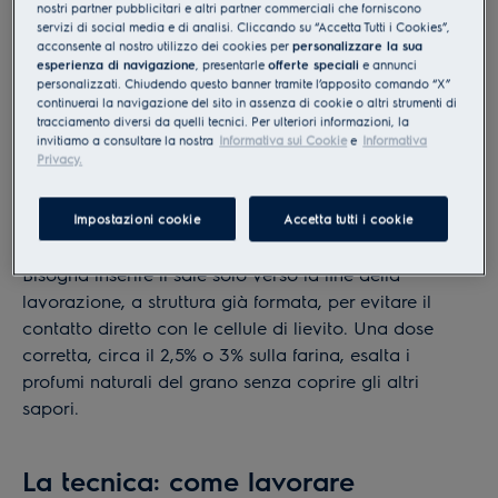
nostri partner pubblicitari e altri partner commerciali che forniscono
deve rimanere minima per favorire una
lievitazione
servizi di social media e di analisi. Cliccando su “Accetta Tutti i Cookies”,
acconsente al nostro utilizzo dei cookies per
personalizzare la sua
lenta e naturale; ciò elimina il senso di gonfiore post-
esperienza di navigazione
, presentarle
offerte speciali
e annunci
pranzo.
personalizzati. Chiudendo questo banner tramite l’apposito comando “X”
continuerai la navigazione del sito in assenza di cookie o altri strumenti di
Il sale
tracciamento diversi da quelli tecnici. Per ulteriori informazioni, la
invitiamo a consultare la nostra
Informativa sui Cookie
e
Informativa
Privacy.
L'aggiunta del sale richiede un tempismo preciso nella
sequenza di impastamento. Tale ingrediente svolge un
ruolo tecnico: rinforza la
maglia glutinica
e regola
Impostazioni cookie
Accetta tutti i cookie
l'attività del lievito contro la fermentazione eccessiva.
Bisogna inserire il sale solo verso la fine della
lavorazione, a struttura già formata, per evitare il
contatto diretto con le cellule di lievito. Una dose
corretta, circa il 2,5% o 3% sulla farina, esalta i
profumi naturali del grano senza coprire gli altri
sapori.
La tecnica: come lavorare